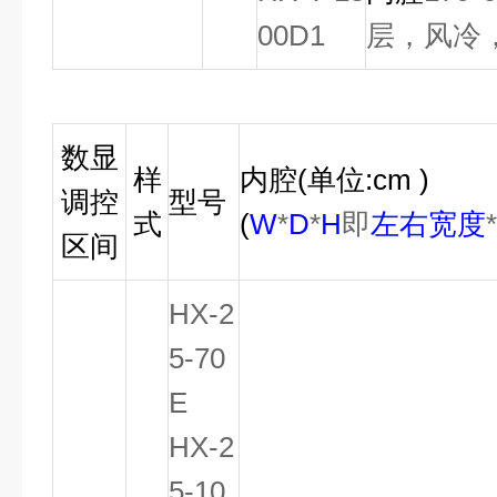
00D1
层，风冷
数显
样
内腔
(
单位
:cm )
调控
型号
式
(
W
*
D
*
H
即
左右宽度
区间
HX-2
5-70
E
HX-2
5-10