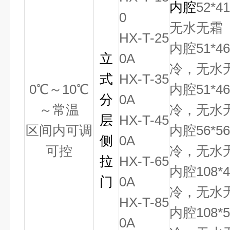
内腔
52*4
0
无水无霜
HX-T-25
内腔51*4
立
0A
冷，无水
式
HX-T-35
0
℃
～
10
℃
内腔51*4
分
0A
～常温
冷，无水
层
HX-T-45
区间内可调
内腔56*5
侧
0A
可控
冷，无水
拉
HX-T-65
内腔108*
门
0A
冷，无水
HX-T-85
内腔108*
0A