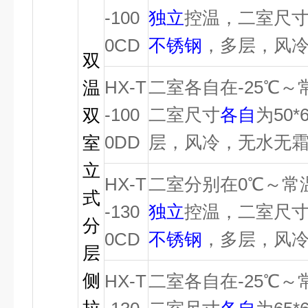
-100
独立
控温，二室尺
0CD
不锈钢
，多层，风
双
HX-T
二室各自在-25℃～
温
-100
二室尺寸
各自
为50*
双
0DD
层，风冷，无水无
室
立
HX-T
二室分别在0℃～常
式
-130
独立
控温，二室尺
分
0CD
不锈钢
，多层，风
层
侧
HX-T
二室各自在-25℃～