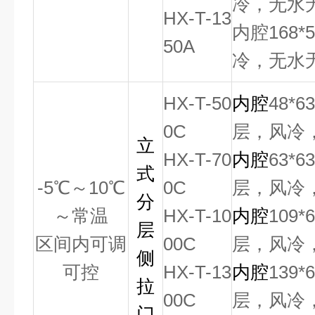
冷，无水
HX-T-13
内腔168*
50A
冷，无水
HX-T-50
内腔
48*6
0C
层，风冷
立
HX-T-70
内腔
63*6
式
-5
℃
～
10
℃
0C
层，风冷
分
～常温
HX-T-10
内腔
109*
层
区间内可调
00C
层，风冷
侧
可控
HX-T-13
内腔
139*
拉
00C
层，风冷
门