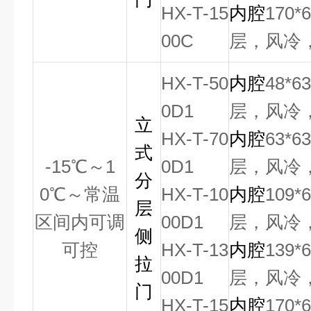
HX-T-15
内腔
170*
00C
层，风冷
HX-T-50
内腔
48*6
0D1
层，风冷
立
HX-T-70
内腔
63*6
式
-15
℃
～
1
0D1
层，风冷
分
0
℃
～常温
HX-T-10
内腔
109*
层
区间内可调
00D1
层，风冷
侧
可控
HX-T-13
内腔
139*
拉
00D1
层，风冷
门
HX-T-15
内腔
170*