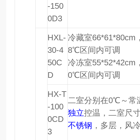
-150
0D3
HXL-
冷藏室66*61*80
30-4
8℃区间内可调
50C
冷冻室55*52*42
D
0℃区间内可调
HX-T
二室分别在0℃～常
-100
独立
控温，二室尺
0CD
不锈钢
，多层，风
3