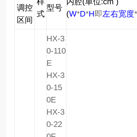
样
内腔
(
单位
:cm )
调控
型号
式
(
W
*
D
*
H
即
左右宽度
区间
HX-3
0-110
E
HX-3
0-15
0E
HX-3
0-22
0E