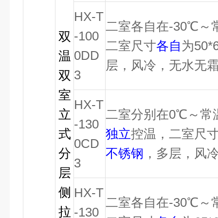
HX-T
二室各自在-30℃
-100
双
二室尺寸
各自
为50*
0DD
温
层，风冷，无水无
3
双
室
HX-T
立
二室分别在0℃～常
-130
式
独立
控温，二室尺
0CD
分
不锈钢
，多层，风
3
层
侧
HX-T
二室各自在-30℃
拉
-130