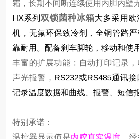
霜，长期不间断连续使用内胆内壁
双锁菌种冰箱
HX
系列
大多采用欧
机，无氟环保致冷剂，全铜管路严
靠耐用。配备刹车脚轮，移动和使
丰富的扩展功能：自动打印记录，
声光报警，
RS232
或
RS485
通讯接
记录温度数据和曲线、报警、短信
特别承诺
：
温控器显示值是
内腔真实温度
，经