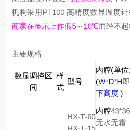
机构采用
PT100
高精度数显温度计
商家在显示上作假5～10℃
而经不起
主要规格
内腔
(
单位
数显调控区
样
型号
(
W
*
D
*
H
间
式
下高度
)
内腔
43*3
HX-T-60
无水无霜
HX-T-15