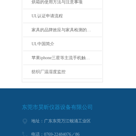
烘箱的使用方法与注意事项
UL认证申请流程
家具的品牌效应与家具检测的必要性
UL中国简介
苹果iphone三星等主流手机触摸屏返工的Z佳方式及设备
纺织厂温湿度监控
东莞市昊昕仪器设备有限公司
地址：广东东莞万江蚬涌工业区
电话：0769-22484076／86