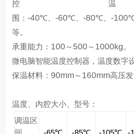
控
-40
-60
-80
-100
围：
℃、
℃、
℃、
等。
100
500
1000kg
承重能力：
～
～
。
微电脑智能温度控制器，温度数字
90mm
160mm
保温材料：
～
高压发
温度、内腔大小、型号：
调温区
间
-65
℃
-85
℃
-105
℃
-