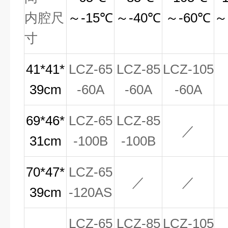
内腔尺
～-15℃
～-40℃
～-60℃
～
寸
41*41*
LCZ-65
LCZ-85
LCZ-105
39cm
-60A
-60A
-60A
69*46*
LCZ-65
LCZ-85
／
31cm
-100B
-100B
70*47*
LCZ-65
／
／
39cm
-120AS
LCZ-65
LCZ-85
LCZ-105