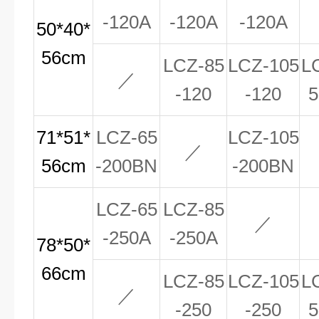
-120A
-120A
-120A
50*40*
56cm
LCZ-85
LCZ-105
L
／
-120
-120
5
71*51*
LCZ-65
LCZ-105
／
56cm
-200BN
-200BN
LCZ-65
LCZ-85
／
-250A
-250A
78*50*
66cm
LCZ-85
LCZ-105
L
／
-250
-250
5