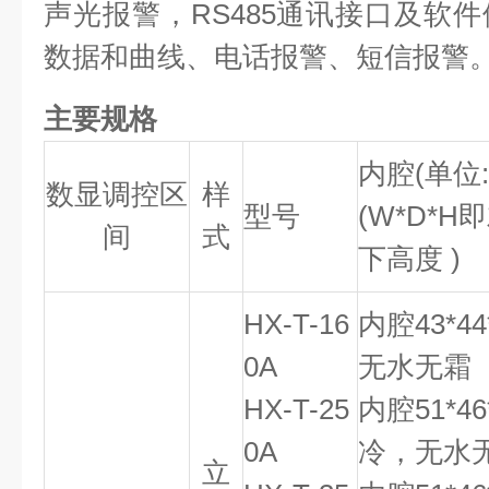
声光报警，RS485通讯接口及软件
数据和曲线、电话报警、短信报警
主要规格
内腔(单位:c
数显调控区
样
型号
(W*D*
间
式
下高度 )
HX-T-16
内腔43*4
0A
无水无霜
HX-T-25
内腔51*4
0A
冷，无水
立