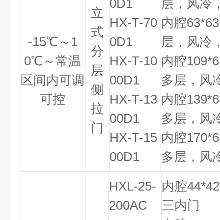
0D1
层，风冷
立
HX-T-70
内腔63*6
式
-15℃～1
0D1
层，风冷
分
0℃～常温
HX-T-10
内腔109*
层
区间内可调
00D1
多层，风
侧
可控
HX-T-13
内腔139*
拉
00D1
多层，风
门
HX-T-15
内腔170*
00D1
多层，风
HXL-25-
内腔44*
200AC
三内门