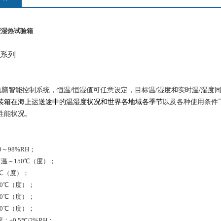
变湿热试验箱
H系列
电脑智能控制系统，恒温
/
恒湿值可任意设定，目标温
/
湿度和实时温
/
湿度
装箱在海上运送途中的温湿度状况和世界各地域各季节
以及各种使用条件
性能状况。
：
0
～
98%RH
；
常温～
150
℃
（度）；
℃
（度）；
0
℃
（度）；
0
℃
（度）；
0
℃
（度）；
度：
±0.5
℃
/2%RH
；