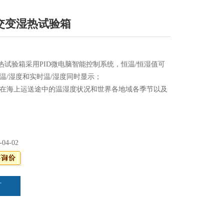
列交变湿热试验箱
湿热试验箱采用PID微电脑智能控制系统，恒温/恒湿值可
温/湿度和实时温/湿度同时显示；
在海上运送途中的温湿度状况和世界各地域各季节以及
的的环境状况，以检验试品在高温、低温、高湿、低湿
况。
-04-02
言