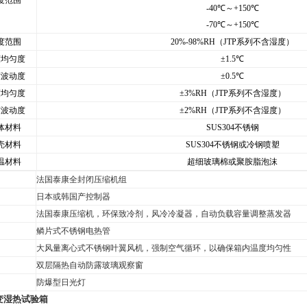
度范围
-40
℃
～
+150
℃
-70
℃
～
+150
℃
度范围
20%-98%RH
（
JTP
系列不含湿度）
度均匀度
±1.5
℃
度波动度
±0.5
℃
度均匀度
±3%RH
（
JTP
系列不含湿度）
度波动度
±2%RH
（
JTP
系列不含湿度）
体材料
SUS304
不锈钢
壳材料
SUS304
不锈钢或冷钢喷塑
温材料
超细玻璃棉或聚胺脂泡沫
法国泰康全封闭压缩机组
日本或韩国产控制器
法国泰康压缩机，环保致冷剂，风冷冷凝器，自动负载容量调整蒸发器
鳞片式不锈钢电热管
大风量离心式不锈钢叶翼风机，强制空气循环，以确保箱内温度均匀性
双层隔热自动防露玻璃观察窗
防爆型日光灯
变湿热试验箱