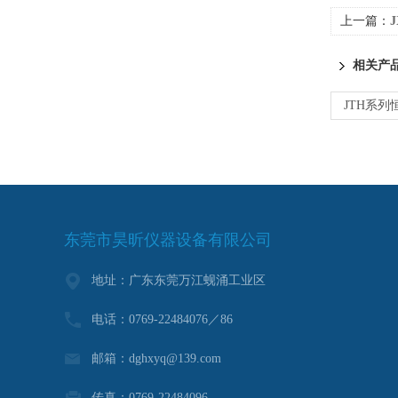
上一篇：
相关产
JTH系列
东莞市昊昕仪器设备有限公司
地址：广东东莞万江蚬涌工业区
电话：0769-22484076／86
邮箱：dghxyq@139.com
传真：0769-22484096