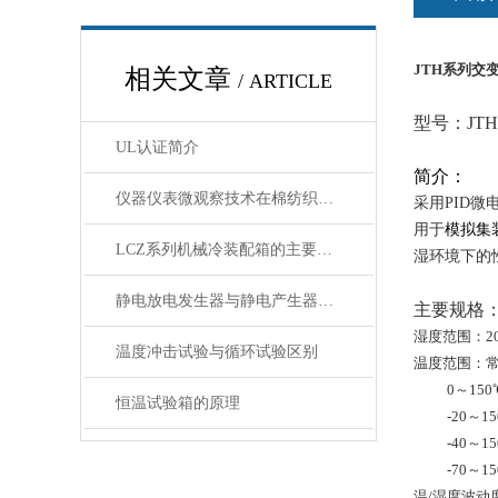
JTH系列交
相关文章
/ ARTICLE
型号：JT
UL认证简介
简介：
仪器仪表微观察技术在棉纺织业应用
采用
PID
微
用于
模拟集
LCZ系列机械冷装配箱的主要规格
湿环境下的
静电放电发生器与静电产生器的区别
主要规格
湿度范围：
2
温度冲击试验与循环试验区别
温度范围：
0
～
150
恒温试验箱的原理
-20
～
15
-40
～
15
-70
～
15
温
/
湿度波动