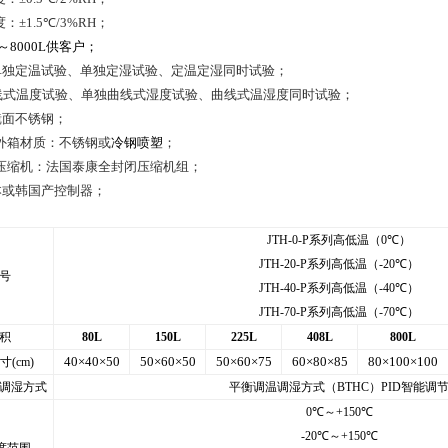
度：
±1.5
℃
/3%RH
；
～
8000L
供客户；
单独定温试验、单独定湿试验、定温定湿同时试验；
线式温度试验、单独曲线式湿度试验、曲线式温湿度同时试验；
镜面不锈钢；
外箱材质：不锈钢或
冷钢喷塑
；
压缩机：法国泰康全封闭压缩机组；
本或韩国产控制器；
JTH-0-P
系列高低温（
0
℃
）
JTH-20-P
系列高低温（
-20
℃
）
号
JTH-40-P
系列高低温（
-40
℃
）
JTH-70-P
系列高低温（
-70
℃
）
积
80L
150L
225L
408L
800L
40×40×50
50×60×50
50×60×75
60×80×85
80×100×100
寸
(cm)
调湿方式
平衡调温调湿方式（
BTHC
）
PID
智能调
0
℃
～
+150
℃
-20
℃
～
+150
℃