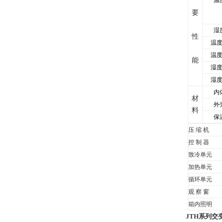
温
要
湿
性
温
温
能
湿
湿
内
材
外
料
保
压
缩
机
控
制
器
致冷单元
加热单元
循环单元
观
察
窗
箱内照明
JTH系列交