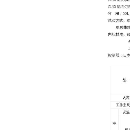
温
/
湿度均匀
容
积：
50L
试验方式：
单独曲
内胆材质：
控制器：日
型 
内容
工作室尺
调温
主