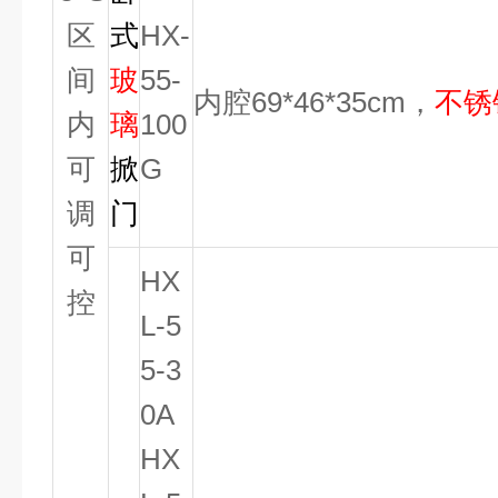
区
式
HX-
间
玻
55-
内腔69*46*35cm，
不锈
内
璃
100
可
掀
G
调
门
可
HX
控
L-5
5-3
0A
HX