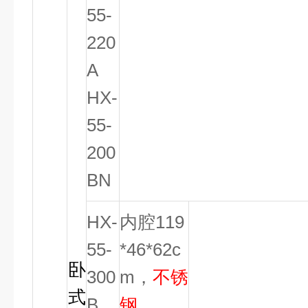
55-
220
A
HX-
55-
200
BN
HX-
内腔119
55-
*46*62c
卧
300
m，
不锈
式
B
钢