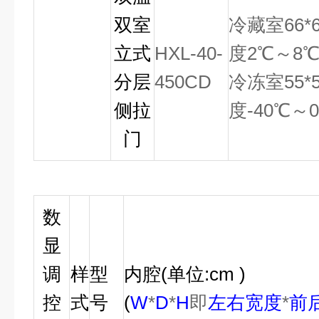
双室
冷藏室66*
立式
HXL-40-
度2℃～8
分层
450CD
冷冻室55*
侧拉
度-40℃
门
数
显
调
样
型
内腔
(
单位
:cm )
控
式
号
(
W
*
D
*
H
即
左右宽度
*
前