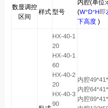
内腔
(
单位
:
数显调控
样式
型号
(
W
*
D
*
H
即
区间
下高度
)
HX-40-1
20
HX-40-1
60
HX-40-2
内腔49*41
20
内腔64*41
HX-40-3
内腔89*41
90