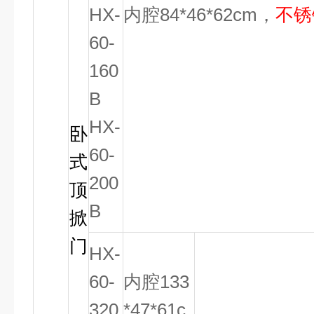
HX-
内腔84*46*62cm，
不锈
60-
160
B
HX-
卧
60-
式
200
顶
B
掀
门
HX-
60-
内腔133
320
*47*61c