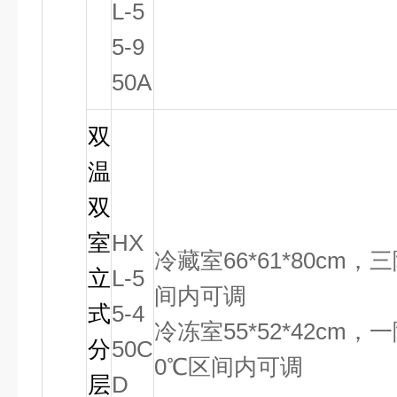
L-5
5-9
50A
双
温
双
室
HX
冷藏室66*61*80cm
立
L-5
间内可调
式
5-4
冷冻室55*52*42cm，
分
50C
0℃区间内可调
层
D