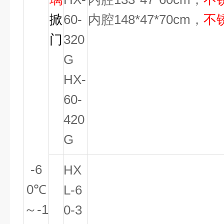
掀
60-
内腔148*47*70cm，
不
门
320
G
HX-
60-
420
G
-6
HX
0
℃
L-6
～
-1
0-3