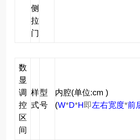
侧
拉
门
数
显
调
样
型
内腔
(
单位
:cm )
控
式
号
(
W
*
D
*
H
即
左右宽度
*
前
区
间