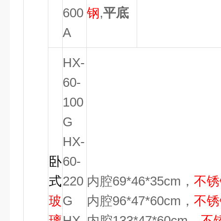
600
钢
,
平底
A
HX-
60-
100
G
HX-
卧
60-
式
220
内腔69*46*35cm，
不锈
玻
G
内腔96*47*60cm，
不锈
璃
HX-
内腔133*47*60cm，
不