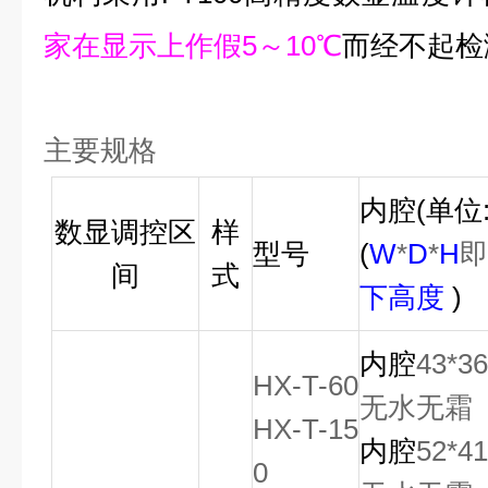
家在显示上作假
5
～
10
℃
而经不起检
主要规格
内腔
(
单位
数显调控区
样
型号
(
W
*
D
*
H
间
式
下高度
)
内腔
43*3
HX-T-60
无水无霜
HX-T-15
内腔
52*4
0