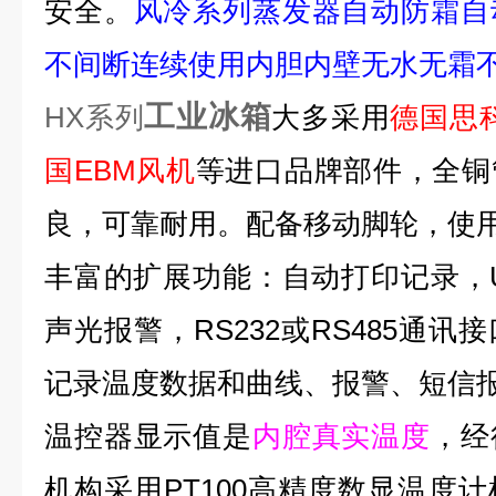
安全。
风冷系列蒸发器自动防霜自
不间断连续使用内胆内壁无水无霜
工业冰箱
HX
系列
大多采用
德国思
国
EBM
风机
等进口品牌部件
，全铜
良，可靠耐用。配备移动脚轮，使
丰富的扩展功能：自动打印记录，
声光报警，
RS232
或
RS485
通讯接
记录温度数据和曲线、报警、短信
温控器显示值是
内腔真实温度
，经
机构采用
PT100
高精度数显温度计