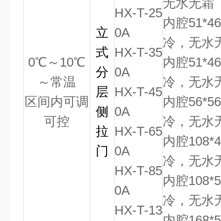
无水无霜
HX-T-25
内腔51*4
立
0A
冷，无水
式
HX-T-35
0
℃
～
10
℃
内腔51*4
分
0A
～常温
冷，无水
层
HX-T-45
区间内可调
内腔56*5
侧
0A
可控
冷，无水
拉
HX-T-65
内腔108*
门
0A
冷，无水
HX-T-85
内腔108*
0A
冷，无水
HX-T-13
内腔168*