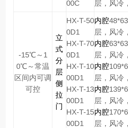
00C
层，风冷
HX-T-50
内腔
48*6
0D1
层，风冷
立
HX-T-70
内腔
63*6
式
-15
℃
～
1
0D1
层，风冷
分
0
℃
～常温
HX-T-10
内腔
109*
层
区间内可调
00D1
层，风冷
侧
可控
HX-T-13
内腔
139*
拉
00D1
层，风冷
门
HX-T-15
内腔
170*
00D1
层，风冷