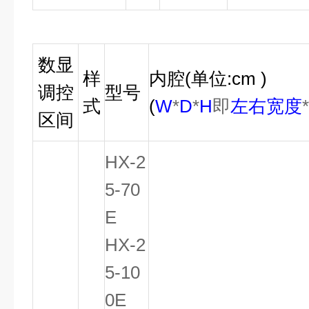
数显
样
内腔
(
单位
:cm )
调控
型号
式
(
W
*
D
*
H
即
左右宽度
区间
HX-2
5-70
E
HX-2
5-10
0E