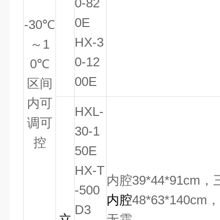
0-82
0E
-30
℃
HX-3
～
1
0-12
0
℃
00E
区间
内可
HXL-
调可
30-1
控
50E
HX-T
内腔39*44*91c
-500
内腔
48*63*140cm
D3
立
无霜