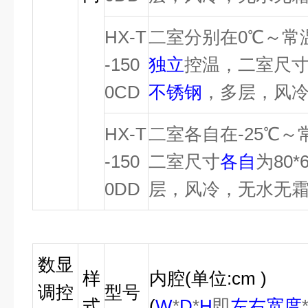
HX-T
二室分别在0℃～常
-150
独立
控温，二室尺
0CD
不锈钢
，多层，风
HX-T
二室各自在-25℃～
-150
二室尺寸
各自
为80*
0DD
层，风冷，无水无
数显
样
内腔
(
单位
:cm )
调控
型号
式
(
W
*
D
*
H
即
左右宽度