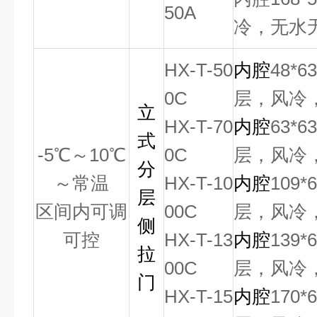
50A
冷，无水
HX-T-50
内腔
48*6
0C
层，风冷
立
HX-T-70
内腔
63*6
式
-5
℃
～
10
℃
0C
层，风冷
分
～常温
HX-T-10
内腔
109*
层
区间内可调
00C
层，风冷
侧
可控
HX-T-13
内腔
139*
拉
00C
层，风冷
门
HX-T-15
内腔
170*