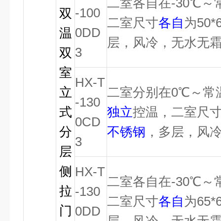
二室各自在-30℃
-100
双
二室尺寸
各自
为50*
0DD
温
层，风冷，无水无
3
双
室
HX-T
立
二室分别在0℃～常
-130
式
独立
控温，二室尺
0CD
分
不锈钢
，多层，风
3
层
侧
HX-T
二室各自在-30℃
拉
-130
二室尺寸
各自
为65*
门
0DD