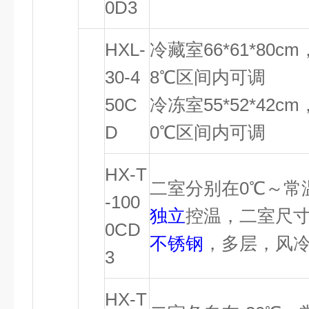
0D3
HXL-
冷藏室66*61*80
30-4
8℃区间内可调
50C
冷冻室55*52*42
D
0℃区间内可调
HX-T
二室分别在0℃～常
-100
独立
控温，二室尺
0CD
不锈钢
，多层，风
3
HX-T