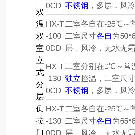
0CD
不锈钢
，多层，风
双
HX-T
二室各自在-25℃～
温
-100
二室尺寸
各自
为50*
双
0DD
层，风冷，无水无
室
立
HX-T
二室分别在0℃～常
式
-130
独立
控温，二室尺
分
0CD
不锈钢
，多层，风
层
侧
HX-T
二室各自在-25℃～
拉
-130
二室尺寸
各自
为65*
门
0DD
层，风冷，无水无