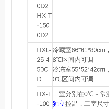
0D2
HX-T
-150
0D2
HXL-
冷藏室66*61*80
25-4
8℃区间内可调
50C
冷冻室55*52*42
D
0℃区间内可调
HX-T
二室分别在0℃～常
-100
独立
控温，二室尺