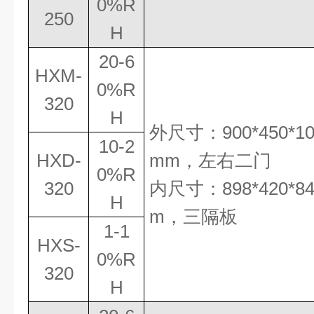
0%R
250
H
20-6
HXM-
0%R
320
H
外尺寸：
900*450*1
10-2
HXD-
mm
，
左右二门
0%R
320
内尺寸：
898*420*8
H
m
，三隔板
1-1
HXS-
0%R
320
H