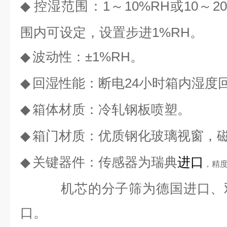
◆
控湿范围：
1
～
10%RH
或
10
～
2
围内可设定，设置步进
1%RH
。
◆
波动性：±
1%RH
。
◆
回湿性能：断电
24
小时箱内湿度
◆
箱体材质：冷轧钢板喷塑。
◆
箱门材质：优质钢化玻璃视窗，
◆
关键器件：传感器为瑞典
进口
，精
机芯的分子筛为德国进口、
口。