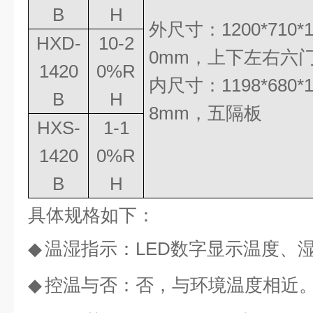
B
H
外尺寸：
1200*710*
HXD-
10-2
0mm
，
上下左右六
1420
0%R
内尺寸：
1198*680*
B
H
8mm
，五隔板
HXS-
1-1
1420
0%R
B
H
具体规格如下：
◆
温湿指示：
LED
数字显示温度、
◆
控温与否：否，与环境温度相近