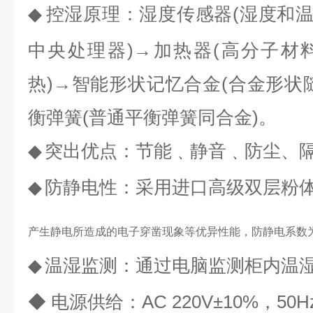
◆
控湿原理：湿度传感器
(
湿度和
中央处理器
)
→加热器
(
高分子材
热
)
→智能形状记忆合金
(
合金形状
衡弹簧
(
普通平衡弹簧同合金
)
。
◆
突出优点：
节能
﹑
静音
﹑
防尘、
◆
防静电性：采用进口高级双层粉
产生静电所造成的电子穿凿现象等优异性能，防静电系数
◆
温湿监测：通过电脑监测柜内温
◆
电源供给：
AC 220V
±
10%
，
50H